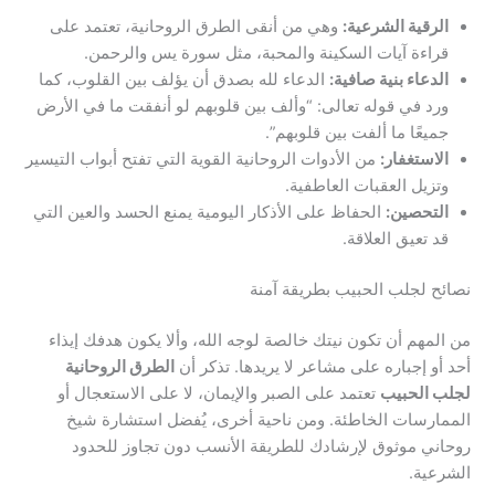
الرقية الشرعية:
وهي من أنقى الطرق الروحانية، تعتمد على
قراءة آيات السكينة والمحبة، مثل سورة يس والرحمن.
الدعاء بنية صافية:
الدعاء لله بصدق أن يؤلف بين القلوب، كما
ورد في قوله تعالى: “وألف بين قلوبهم لو أنفقت ما في الأرض
جميعًا ما ألفت بين قلوبهم”.
الاستغفار:
من الأدوات الروحانية القوية التي تفتح أبواب التيسير
وتزيل العقبات العاطفية.
التحصين:
الحفاظ على الأذكار اليومية يمنع الحسد والعين التي
قد تعيق العلاقة.
نصائح لجلب الحبيب بطريقة آمنة
من المهم أن تكون نيتك خالصة لوجه الله، وألا يكون هدفك إيذاء
أحد أو إجباره على مشاعر لا يريدها. تذكر أن
الطرق الروحانية
لجلب الحبيب
تعتمد على الصبر والإيمان، لا على الاستعجال أو
الممارسات الخاطئة. ومن ناحية أخرى، يُفضل استشارة شيخ
روحاني موثوق لإرشادك للطريقة الأنسب دون تجاوز للحدود
الشرعية.