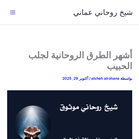
خطي
شيخ روحاني عماني
لى
لمحتوى
أشهر الطرق الروحانية لجلب
الحبيب
بواسطة
alsheh alrohane
/
أكتوبر 29, 2025