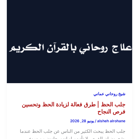
شيخ روحاني عماني
جلب الحظ | طرق فعالة لزيادة الحظ وتحسين
فرص النجاح
alsheh alrohane
/
يونيو 28, 2026
جلب الحظ يبحث الكثير من الناس عن جلب الحظ عندما
يشعرون ان الفرص لا تأتيهم او انهم يعانون من سوء