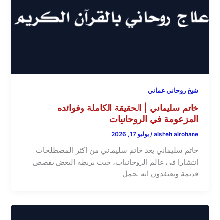
شيخ روحاني عماني
خاتم سليماني | الحقيقة الكاملة وفوائده
المزعومة في الروحانيات
alsheh alrohane
/
يوليو 17, 2026
خاتم سليماني يعد خاتم سليماني من اكثر المصطلحات
انتشارا في عالم الروحانيات، حيث يربطه البعض بقصص
قديمة ويعتقدون انه يحمل