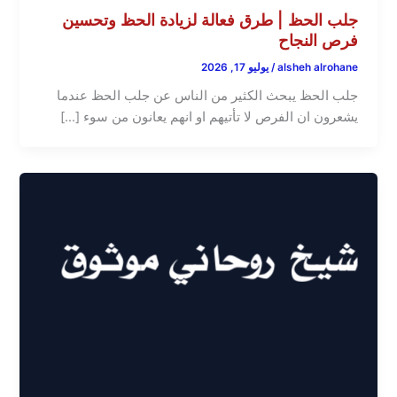
جلب الحظ | طرق فعالة لزيادة الحظ وتحسين
فرص النجاح
alsheh alrohane
/
يوليو 17, 2026
جلب الحظ يبحث الكثير من الناس عن جلب الحظ عندما
يشعرون ان الفرص لا تأتيهم او انهم يعانون من سوء […]