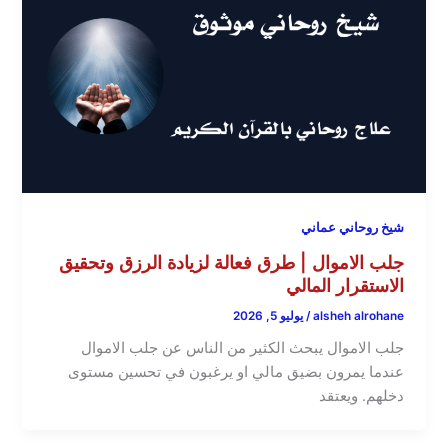
شيخ روحاني عماني
جلب الاموال | طرق فعالة لزيادة الرزق وتحقيق
الاستقرار المالي
alsheh alrohane
/
يوليو 5, 2026
جلب الاموال يبحث الكثير من الناس عن جلب الاموال
عندما يمرون بضيق مالي او يرغبون في تحسين مستوى
دخلهم. ويعتقد