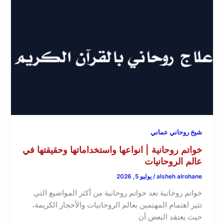
شيخ روحاني عماني
خواتم روحانية | انواعها واستخداماتها وحقيقتها في
عالم الروحانيات
alsheh alrohane
/
يوليو 5, 2026
خواتم روحانية تعد خواتم روحانية من أكثر المواضيع التي
تثير اهتمام المهتمين بعالم الروحانيات والأحجار الكريمة،
حيث يعتقد البعض أن