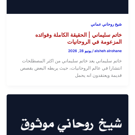
شيخ روحاني عماني
خاتم سليماني | الحقيقة الكاملة وفوائده
المزعومة في الروحانيات
alsheh alrohane
/
يونيو 28, 2026
خاتم سليماني يعد خاتم سليماني من اكثر المصطلحات
انتشارا في عالم الروحانيات، حيث يربطه البعض بقصص
قديمة ويعتقدون انه يحمل