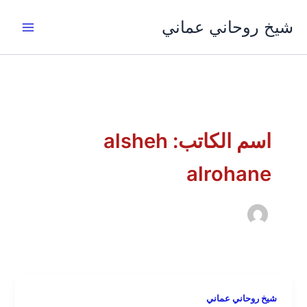
خطي
شيخ روحاني عماني
لى
لمحتوى
اسم الكاتب: alsheh
alrohane
شيخ روحاني عماني