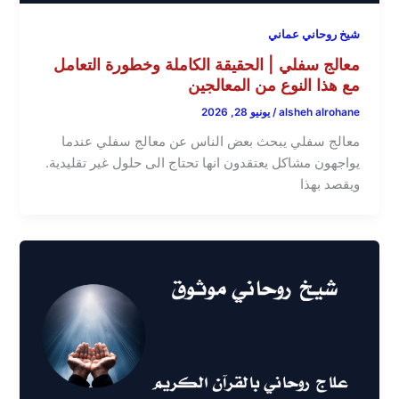
شيخ روحاني عماني
معالج سفلي | الحقيقة الكاملة وخطورة التعامل
مع هذا النوع من المعالجين
alsheh alrohane
/
يونيو 28, 2026
معالج سفلي يبحث بعض الناس عن معالج سفلي عندما
يواجهون مشاكل يعتقدون انها تحتاج الى حلول غير تقليدية.
ويقصد بهذا