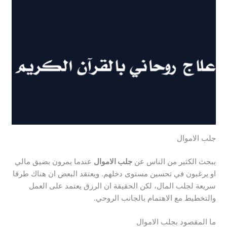
جلب الاموال
يبحث الكثير من الناس عن
جلب الاموال
عندما يمرون بضيق مالي
او يرغبون في تحسين مستوى دخلهم. ويعتقد البعض ان هناك طرقا
سريعة لجلب المال، لكن الحقيقة ان الرزق يعتمد على العمل
والتخطيط مع الاهتمام بالجانب الروحي.
ما المقصود بجلب الاموال