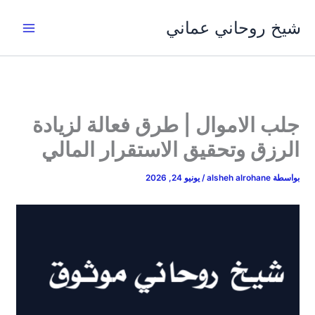
خطي
شيخ روحاني عماني
لى
لمحتوى
جلب الاموال | طرق فعالة لزيادة
الرزق وتحقيق الاستقرار المالي
بواسطة
alsheh alrohane
/
يونيو 24, 2026