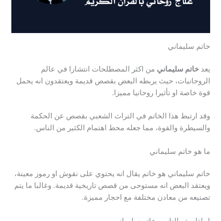
خاتم سليماني
يعد
خاتم سليماني
من اكثر المصطلحات انتشارا في عالم
الروحانيات، حيث يربطه البعض بقصص قديمة ويعتقدون انه يحمل
قوة خاصة او تأثيرا روحانيا مميزا.
وقد ارتبط هذا الخاتم في التراث الشعبي بقصص عن الحكمة
والسيطرة والقوة، مما جعله محط اهتمام الكثير من الناس.
ما هو خاتم سليماني
خاتم سليماني هو خاتم يقال انه يحتوي على نقوش او رموز معينة،
ويعتقد البعض انه مستوحى من قصص تاريخية قديمة. وغالبا ما يتم
تصنيعه من معادن مختلفة مع احجار مميزة.
لماذا يهتم الناس بخاتم سليماني