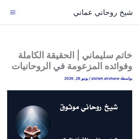
خطي
شيخ روحاني عماني
لى
لمحتوى
خاتم سليماني | الحقيقة الكاملة
وفوائده المزعومة في الروحانيات
بواسطة
alsheh alrohane
/
يونيو 28, 2026