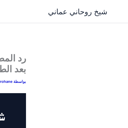
خطي
شيخ روحاني عماني
لى
لمحتوى
رد المط
بعد الط
بواسطة
lrohane