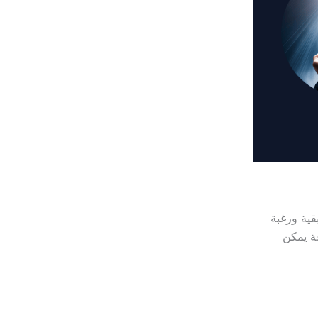
ية ورغبة
ة يمكن