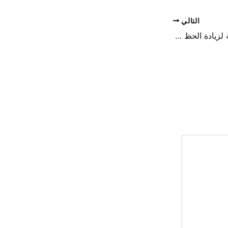
التالي
جلب الحظ | طرق فعالة لزيادة الحظ وتحسين فرص النجاح