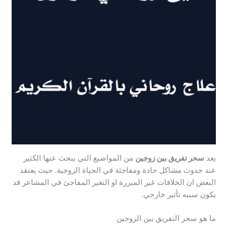
يعد
سحر تفريق بين زوجين
من المواضيع التي يبحث عنها الكثير
عند حدوث مشاكل حادة ومفاجئة في الحياة الزوجية. حيث يعتقد
البعض ان الخلافات غير المبررة او التغير المفاجئ في المشاعر قد
يكون سببه تأثير خارجي.
ما هو سحر التفريق بين الزوجين