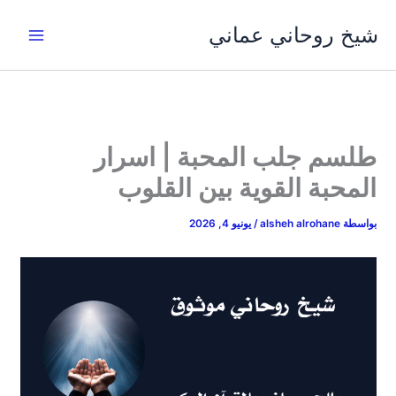
خطي
شيخ روحاني عماني
لى
لمحتوى
طلسم جلب المحبة | اسرار
المحبة القوية بين القلوب
بواسطة
alsheh alrohane
/
يونيو 4, 2026